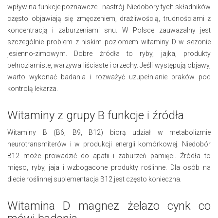
wpływ na funkcje poznawcze i nastrój. Niedobory tych składników
często objawiają się zmęczeniem, drażliwością, trudnościami z
koncentracją i zaburzeniami snu. W Polsce zauważalny jest
szczególnie problem z niskim poziomem witaminy D w sezonie
jesienno-zimowym. Dobre źródła to ryby, jajka, produkty
pełnoziarniste, warzywa liściaste i orzechy. Jeśli występują objawy,
warto wykonać badania i rozważyć uzupełnianie braków pod
kontrolą lekarza.
Witaminy z grupy B funkcje i źródła
Witaminy B (B6, B9, B12) biorą udział w metabolizmie
neurotransmiterów i w produkcji energii komórkowej. Niedobór
B12 może prowadzić do apatii i zaburzeń pamięci. Źródła to
mięso, ryby, jaja i wzbogacone produkty roślinne. Dla osób na
diecie roślinnej suplementacja B12 jest często konieczna.
Witamina D magnez żelazo cynk co