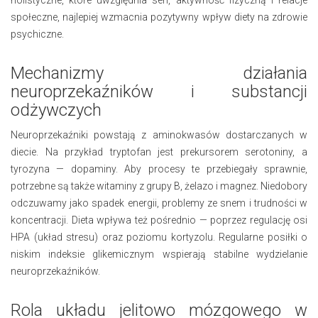
holistyczne, które uwzględnia sen, aktywność fizyczną i relacje
społeczne, najlepiej wzmacnia pozytywny wpływ diety na zdrowie
psychiczne.
Mechanizmy działania
neuroprzekaźników i substancji
odżywczych
Neuroprzekaźniki powstają z aminokwasów dostarczanych w
diecie. Na przykład tryptofan jest prekursorem serotoniny, a
tyrozyna — dopaminy. Aby procesy te przebiegały sprawnie,
potrzebne są także witaminy z grupy B, żelazo i magnez. Niedobory
odczuwamy jako spadek energii, problemy ze snem i trudności w
koncentracji. Dieta wpływa też pośrednio — poprzez regulację osi
HPA (układ stresu) oraz poziomu kortyzolu. Regularne posiłki o
niskim indeksie glikemicznym wspierają stabilne wydzielanie
neuroprzekaźników.
Rola układu jelitowo mózgowego w