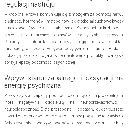
regulacji nastroju
Mikrobiota jelitowa komunikuje się z mózgiem za pomocą nerwu
błędnego, hormonów i metabolitów, jak krótkołańcuchowe kwasy
tłuszczowe. Dysbioza — zaburzenie równowagi mikrobioty —
łączy się z nasileniem objawów depresyjnych i lękowych.
Probiotyki i błonnik pokarmowy mogą poprawiać skład
mikrobioty, a przez to wpływać pozytywnie na nastrój. Badania
pokazują, że dieta bogata w fermentowane produkty i warzywa
sprzyja lepszej odporności psychicznej.
Wpływ stanu zapalnego i oksydacji na
energię psychiczna
Przewlekły stan zapalny podnosi poziom cytokinin prozapalnych,
które negatywnie oddziałują na neuroprzekaźnictwo i
neuroplastyczność. Dieta prozapalna — bogata w cukier, tłuszcze
utwardzone i przetworzone mięso — może pogłębiać to zjawisko.
Antyoksydanty z warzyw, owoców, orzechów i zielonej herbaty