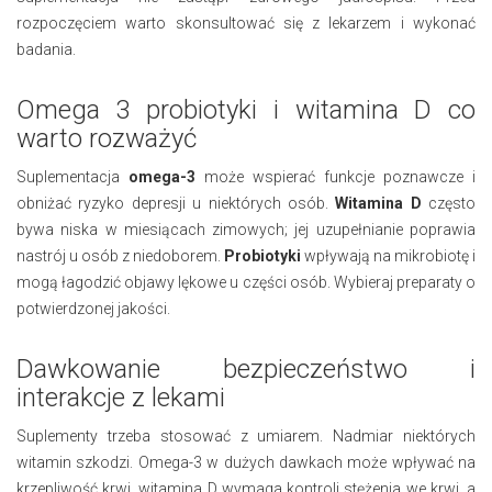
rozpoczęciem warto skonsultować się z lekarzem i wykonać
badania.
Omega 3 probiotyki i witamina D co
warto rozważyć
Suplementacja
omega-3
może wspierać funkcje poznawcze i
obniżać ryzyko depresji u niektórych osób.
Witamina D
często
bywa niska w miesiącach zimowych; jej uzupełnianie poprawia
nastrój u osób z niedoborem.
Probiotyki
wpływają na mikrobiotę i
mogą łagodzić objawy lękowe u części osób. Wybieraj preparaty o
potwierdzonej jakości.
Dawkowanie bezpieczeństwo i
interakcje z lekami
Suplementy trzeba stosować z umiarem. Nadmiar niektórych
witamin szkodzi. Omega-3 w dużych dawkach może wpływać na
krzepliwość krwi, witamina D wymaga kontroli stężenia we krwi, a