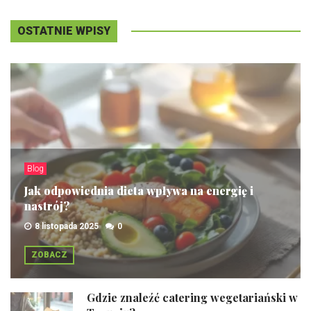
OSTATNIE WPISY
Blog
Jak odpowiednia dieta wpływa na energię i
nastrój?
8 listopada 2025
0
ZOBACZ
Gdzie znaleźć catering wegetariański w