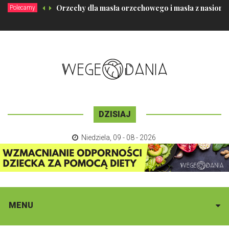
Orzechy dla masła orzechowego i masła z nasion!
Polecamy
DZISIAJ
Niedziela
,
09 - 08 - 2026
MENU