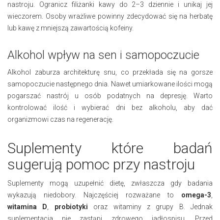
nastroju. Ogranicz filiżanki kawy do 2–3 dziennie i unikaj jej
wieczorem. Osoby wrażliwe powinny zdecydować się na herbatę
lub kawę z mniejszą zawartością kofeiny.
Alkohol wpływ na sen i samopoczucie
Alkohol zaburza architekturę snu, co przekłada się na gorsze
samopoczucie następnego dnia. Nawet umiarkowane ilości mogą
pogarszać nastrój u osób podatnych na depresję. Warto
kontrolować ilość i wybierać dni bez alkoholu, aby dać
organizmowi czas na regenerację.
Suplementy które badań
sugerują pomoc przy nastroju
Suplementy mogą uzupełnić dietę, zwłaszcza gdy badania
wykazują niedobory. Najczęściej rozważane to
omega-3
,
witamina D
,
probiotyki
oraz witaminy z grupy B. Jednak
suplementacja nie zastąpi zdrowego jadłospisu. Przed