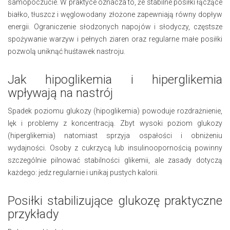
samopoczucie. W praktyce oznacza to, że stabilne posiłki łączące
białko, tłuszcz i węglowodany złożone zapewniają równy dopływ
energii. Ograniczenie słodzonych napojów i słodyczy, częstsze
spożywanie warzyw i pełnych ziaren oraz regularne małe posiłki
pozwolą uniknąć huśtawek nastroju.
Jak hipoglikemia i hiperglikemia
wpływają na nastrój
Spadek poziomu glukozy (hipoglikemia) powoduje rozdrażnienie,
lęk i problemy z koncentracją. Zbyt wysoki poziom glukozy
(hiperglikemia) natomiast sprzyja ospałości i obniżeniu
wydajności. Osoby z cukrzycą lub insulinoopornością powinny
szczególnie pilnować stabilności glikemii, ale zasady dotyczą
każdego: jedz regularnie i unikaj pustych kalorii.
Posiłki stabilizujące glukozę praktyczne
przykłady