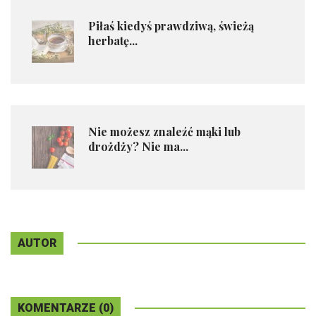
Piłaś kiedyś prawdziwą, świeżą
herbatę...
Nie możesz znaleźć mąki lub
drożdży? Nie ma...
AUTOR
KOMENTARZE (0)