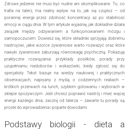
Zdrowe jedzenie nie musi być nudne ani skomplikowane. To, co
trafia na talerz, ma realny wpływ na to, jak się czujesz — od
porannej energii przez zdolność koncentracji aż po stabilność
emocji w ciągu dnia. W tym artykule wyjaśnię, jak dokładnie działa
związek między odżywianiem a funkcjonowaniem mózgu i
samopoczuciem. Dowiesz się, które składniki sprzyjają dobremu
nastrojowi, jakie wzorce żywieniowe warto rozważyć oraz które
nawyki żywieniowe zaburzają równowagę psychiczną. Pokazuję
praktyczne rozwiązania: przykłady posiłków, porady przy
uzupełnianiu niedoborów i wskazówki, kiedy zgłosić się do
specjalisty. Tekst bazuje na wiedzy naukowej i praktycznych
obserwacjach, napisany z myślą o codziennych realiach —
krótkich przerwach na lunch, szybkim gotowaniu i wyborach w
sklepie spożywczym. Jeśli chcesz poprawić nastrój i mieć więcej
energii każdego dnia, zacznij od talerza — zawarte tu porady są
proste do wprowadzenia i poparte dowodami.
Podstawy biologii - dieta a