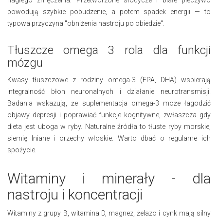
nagłego zmęczenia. Przetworzone słodycze i białe pieczywo
powodują szybkie pobudzenie, a potem spadek energii — to
typowa przyczyna "obniżenia nastroju po obiedzie".
Tłuszcze omega 3 rola dla funkcji
mózgu
Kwasy tłuszczowe z rodziny omega-3 (EPA, DHA) wspierają
integralność błon neuronalnych i działanie neurotransmisji.
Badania wskazują, że suplementacja omega-3 może łagodzić
objawy depresji i poprawiać funkcje kognitywne, zwłaszcza gdy
dieta jest uboga w ryby. Naturalne źródła to tłuste ryby morskie,
siemię lniane i orzechy włoskie. Warto dbać o regularne ich
spożycie.
Witaminy i minerały - dla
nastroju i koncentracji
Witaminy z grupy B, witamina D, magnez, żelazo i cynk mają silny