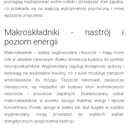
pomagają neutralizować wolne rodniki i zmniejszać stan zapalny,
co przekłada się na większą wytrzymałość psychiczną i mniej
epizodów zmęczenia.
Makroskładniki - nastrój i
poziom energii
Makroskładniki — białka, węglowodany i tłuszcze — mają różne
role w układzie nerwowym. Białko dostarcza budulca do syntezy
neuroprzekaźników. Węglowodany regulują dostępność glukozy i
wpływają na wydzielanie insuliny, co z kolei moduluje transport
aminokwasów do mózgu. Tłuszcze natomiast, zwłaszcza
nienasycone, są niezbędne do budowy błon komórkowych
neuronów i procesów zapalnych. Zbalansowany udział
makroskładników w posiłku sprzyja stabilnej energii i lepszej
koncentracji. Posiłki ubogie w białko lub zbyt bogate w szybkie
węglowodany mogą prowadzić do szybkich wahań
energetycznych i pogorszenia nastroju.