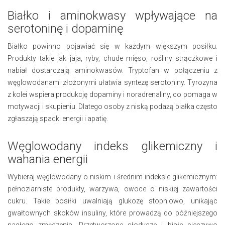
Białko i aminokwasy wpływające na
serotoninę i dopaminę
Białko powinno pojawiać się w każdym większym posiłku.
Produkty takie jak jaja, ryby, chude mięso, rośliny strączkowe i
nabiał dostarczają aminokwasów. Tryptofan w połączeniu z
węglowodanami złożonymi ułatwia syntezę serotoniny. Tyrozyna
z kolei wspiera produkcję dopaminy i noradrenaliny, co pomaga w
motywacji i skupieniu. Dlatego osoby z niską podażą białka często
zgłaszają spadki energii i apatię.
Węglowodany indeks glikemiczny i
wahania energii
Wybieraj węglowodany o niskim i średnim indeksie glikemicznym:
pełnoziarniste produkty, warzywa, owoce o niskiej zawartości
cukru. Takie posiłki uwalniają glukozę stopniowo, unikając
gwałtownych skoków insuliny, które prowadzą do późniejszego