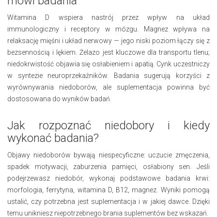
mówi badania
Witamina D wspiera nastrój przez wpływ na układ
immunologiczny i receptory w mózgu. Magnez wpływa na
relaksację mięśni i układ nerwowy — jego niski poziom łączy się z
bezsennością i lękiem. Żelazo jest kluczowe dla transportu tlenu;
niedokrwistość objawia się osłabieniem i apatią. Cynk uczestniczy
w syntezie neuroprzekaźników. Badania sugerują korzyści z
wyrównywania niedoborów, ale suplementacja powinna być
dostosowana do wyników badań.
Jak rozpoznać niedobory i kiedy
wykonać badania?
Objawy niedoborów bywają niespecyficzne: uczucie zmęczenia,
spadek motywacji, zaburzenia pamięci, osłabiony sen. Jeśli
podejrzewasz niedobór, wykonaj podstawowe badania krwi:
morfologia, ferrytyna, witamina D, B12, magnez. Wyniki pomogą
ustalić, czy potrzebna jest suplementacja i w jakiej dawce. Dzięki
temu unikniesz niepotrzebnego brania suplementów bez wskazań.