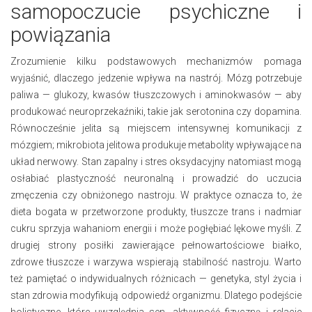
samopoczucie psychiczne i
powiązania
Zrozumienie kilku podstawowych mechanizmów pomaga
wyjaśnić, dlaczego jedzenie wpływa na nastrój. Mózg potrzebuje
paliwa — glukozy, kwasów tłuszczowych i aminokwasów — aby
produkować neuroprzekaźniki, takie jak serotonina czy dopamina.
Równocześnie jelita są miejscem intensywnej komunikacji z
mózgiem; mikrobiota jelitowa produkuje metabolity wpływające na
układ nerwowy. Stan zapalny i stres oksydacyjny natomiast mogą
osłabiać plastyczność neuronalną i prowadzić do uczucia
zmęczenia czy obniżonego nastroju. W praktyce oznacza to, że
dieta bogata w przetworzone produkty, tłuszcze trans i nadmiar
cukru sprzyja wahaniom energii i może pogłębiać lękowe myśli. Z
drugiej strony posiłki zawierające pełnowartościowe białko,
zdrowe tłuszcze i warzywa wspierają stabilność nastroju. Warto
też pamiętać o indywidualnych różnicach — genetyka, styl życia i
stan zdrowia modyfikują odpowiedź organizmu. Dlatego podejście