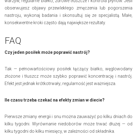
warzyw, regularne białko, zdrowe tłuszcze i kontrola płynów. Jeśli
obserwujesz objawy przewlekłego zmęczenia lub pogorszenia
nastroju, wykonaj badania i skonsultuj się ze specjalistą. Małe,
konsekwentne kroki często dają największe rezultaty.
FAQ
Czy jeden posiłek może poprawić nastrój?
Tak — pełnowartościowy posiłek łączący białko, węglowodany
złożone i tłuszcz może szybko poprawić koncentrację i nastrój.
Efekt jest jednak krótkotrwały; regularność jest ważniejsza.
Ile czasu trzeba czekać na efekty zmian w diecie?
Pierwsze zmiany energii i snu można zauważyć po kilku dniach do
kilku tygodni. Wyrównanie niedoborów może trwać dłużej — od
kilku tygodni do kilku miesięcy, w zależności od składnika.