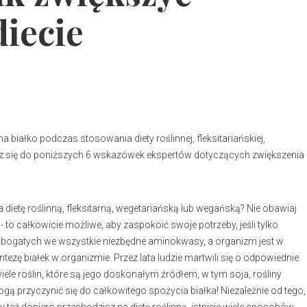
diecie
białko podczas stosowania diety roślinnej, fleksitariańskiej,
jesz się do poniższych 6 wskazówek ekspertów dotyczących zwiększenia
na dietę roślinną, fleksitarną, wegetariańską lub wegańską? Nie obawiaj
 to całkowicie możliwe, aby zaspokoić swoje potrzeby, jeśli tylko
est bogatych we wszystkie niezbędne aminokwasy, a organizm jest w
zę białek w organizmie. Przez lata ludzie martwili się o odpowiednie
wiele roślin, które są jego doskonałym źródłem, w tym soja, rośliny
gą przyczynić się do całkowitego spożycia białka! Niezależnie od tego,