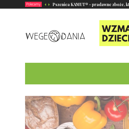
Pszenica KAMUT® - pradawne zboże, któ
Polecamy