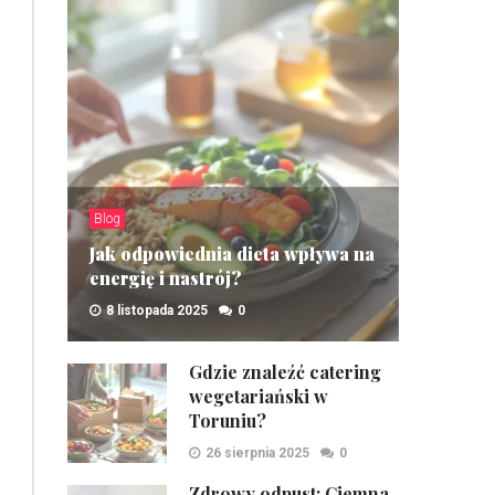
Blog
Jak odpowiednia dieta wpływa na
energię i nastrój?
8 listopada 2025
0
ZOBACZ
Gdzie znaleźć catering
wegetariański w
Toruniu?
26 sierpnia 2025
0
Zdrowy odpust: Ciemna