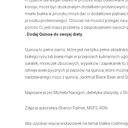
Przyjazne dla wegan białko w proszku wyprodukowane ze źr
konopi, może być doskonałym dodatkiem proteinowym do
miarki białka w proszku może dać ci dodatkowe piętnaści
proszku proteinowego). Chociaż nie musisz polegać na 
pomóc Ci, jeśli masz problemy z zaspokojeniem swoich p
. Dodaj Quinoa do swojej diety.
Quinoa to pełne ziarno, które jest nie tylko pełne składni
białego ryżu lub białej mąki w przepisach kulinarnych u
sałatek, miseczek zbożowych, wypieków i zapiekanek to 
istnieje wiele pysznych przepisów na quinoa, które możn
nadziewanego miso z quinoa, Jackfruit Black Bean and Q
Napisane przez Michelle Naragon, dietetyka stażystę, z 
Zdjęcia autorstwa Sharon Palmer, MSFS, RDN
Aby uzyskać więcej wskazówek na temat białka roślinneg