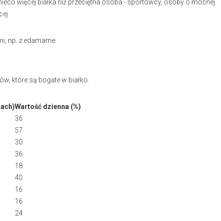
ieco więcej białka niż przeciętna osoba - sportowcy, osoby o mocnej
ej.
mi, np. z edamame.
ów, które są bogate w białko.
mach)
Wartość dzienna (%)
36
57
30
36
18
40
16
16
24