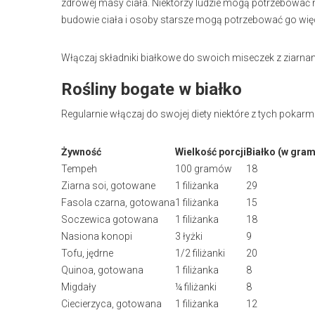
zdrowej masy ciała. Niektórzy ludzie mogą potrzebować n
budowie ciała i osoby starsze mogą potrzebować go więc
Włączaj składniki białkowe do swoich miseczek z ziarna
Rośliny bogate w białko
Regularnie włączaj do swojej diety niektóre z tych pokarm
Żywność
Wielkość porcji
Białko (w gra
Tempeh
100 gramów
18
Ziarna soi, gotowane
1 filiżanka
29
Fasola czarna, gotowana
1 filiżanka
15
Soczewica gotowana
1 filiżanka
18
Nasiona konopi
3 łyżki
9
Tofu, jędrne
1/2 filiżanki
20
Quinoa, gotowana
1 filiżanka
8
Migdały
¼ filiżanki
8
Ciecierzyca, gotowana
1 filiżanka
12