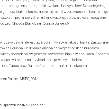
ódeł roślinnych, takich jak groch, migdały, soja i/lub nasiona
 porannego smoothie, miski owsianki lub wypieków. Dodanie jednej
e gramów białka (ilość ta może się różnić w zależności od konkretnego
proszkach proteinowych w zrównoważonej, zdrowej diecie, mogą one
otrzeb. Chipotle Black Bean Quinoa Burgers6
ków odżywczych, ale jest też źródłem wysokiej jakości białka. Zastąpienie
gotowaną quinoa lub dodanie quinoa do wegetariańskich burgerów,
świetny sposób na zwiększenie zawartości białka w posiłkach. Ponadto
a wykorzystać, jak na przykład moje przepisy na bakłażana
uinoa Tacos oraz Quinoa Risotto z jarmużem i pistacjami.
Sharon Palmer, MSFS, RDN
o, sprawdź następujące blogi: