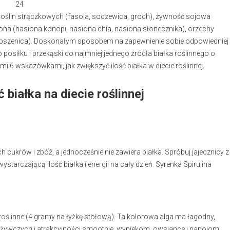
24
 roślin strączkowych (fasola, soczewica, groch), żywność sojowa
iona (nasiona konopi, nasiona chia, nasiona słonecznika), orzechy
ies, pszenica). Doskonałym sposobem na zapewnienie sobie odpowiedniej
o posiłku i przekąski co najmniej jednego źródła białka roślinnego o
i 6 wskazówkami, jak zwiększyć ilość białka w diecie roślinnej.
białka na diecie roślinnej
cukrów i zbóż, a jednocześnie nie zawiera białka. Spróbuj jajecznicy z
ystarczającą ilość białka i energii na cały dzień. Syrenka Spirulina
o roślinne (4 gramy na łyżkę stołową). Ta kolorowa alga ma łagodny,
dżywczych i atrakcyjności smoothie, wypiekom, owsiance i napojom.