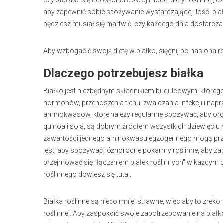
czy starasz się udoskonalić swój model diety roślinnej, cz
aby zapewnić sobie spożywanie wystarczającej ilości bia
będziesz musiał się martwić, czy każdego dnia dostarczas
Aby wzbogacić swoją dietę w białko, sięgnij po nasiona roś
Dlaczego potrzebujesz białka
Białko jest niezbędnym składnikiem budulcowym, którego 
hormonów, przenoszenia tlenu, zwalczania infekcji i nap
aminokwasów, które należy regularnie spożywać, aby orga
quinoa i soja, są dobrym źródłem wszystkich dziewięci
zawartości jednego aminokwasu egzogennego mogą przyc
jest, aby spożywać różnorodne pokarmy roślinne, aby zap
przejmować się "łączeniem białek roślinnych" w każdym po
roślinnego dowiesz się tutaj.
Białka roślinne są nieco mniej strawne, więc aby to zrek
roślinnej. Aby zaspokoić swoje zapotrzebowanie na białk