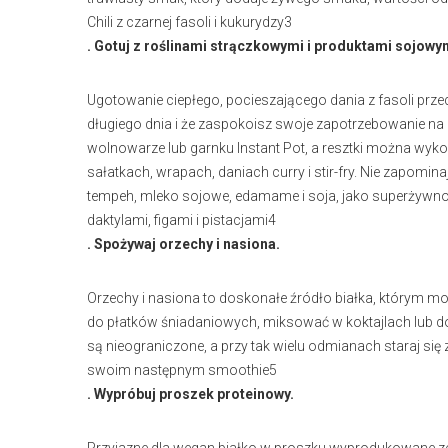
Chili z czarnej fasoli i kukurydzy3
. Gotuj z roślinami strączkowymi i produktami sojowy
Ugotowanie ciepłego, pocieszającego dania z fasoli prze
długiego dnia i że zaspokoisz swoje zapotrzebowanie na b
wolnowarze lub garnku Instant Pot, a resztki można wyk
sałatkach, wrapach, daniach curry i stir-fry. Nie zapomi
tempeh, mleko sojowe, edamame i soja, jako superżywnoś
daktylami, figami i pistacjami4
. Spożywaj orzechy i nasiona.
Orzechy i nasiona to doskonałe źródło białka, którym mo
do płatków śniadaniowych, miksować w koktajlach lub d
są nieograniczone, a przy tak wielu odmianach staraj si
swoim następnym smoothie5
. Wypróbuj proszek proteinowy.