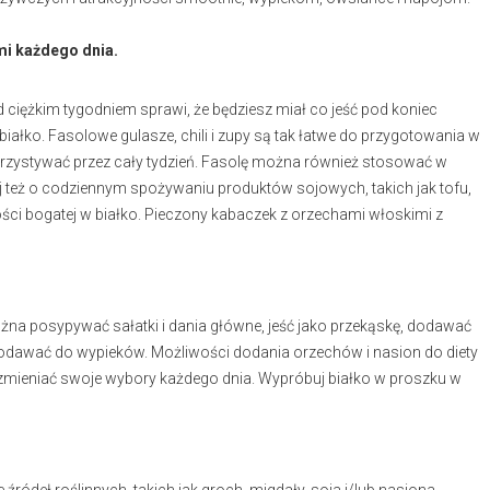
mi każdego dnia.
d ciężkim tygodniem sprawi, że będziesz miał co jeść pod koniec
iałko. Fasolowe gulasze, chili i zupy są tak łatwe do przygotowania w
orzystywać przez cały tydzień. Fasolę można również stosować w
naj też o codziennym spożywaniu produktów sojowych, takich jak tofu,
ci bogatej w białko. Pieczony kabaczek z orzechami włoskimi z
żna posypywać sałatki i dania główne, jeść jako przekąskę, dodawać
odawać do wypieków. Możliwości dodania orzechów i nasion do diety
ę zmieniać swoje wybory każdego dnia. Wypróbuj białko w proszku w