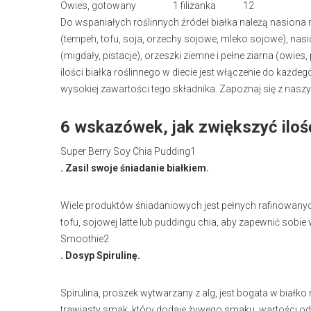
Owies, gotowany
1 filiżanka
12
Do wspaniałych roślinnych źródeł białka należą nasiona
(tempeh, tofu, soja, orzechy sojowe, mleko sojowe), nas
(migdały, pistacje), orzeszki ziemne i pełne ziarna (ow
ilości białka roślinnego w diecie jest włączenie do każdeg
wysokiej zawartości tego składnika. Zapoznaj się z naszym
6 wskazówek, jak zwiększyć ilość 
Super Berry Soy Chia Pudding1
. Zasil swoje śniadanie białkiem.
Wiele produktów śniadaniowych jest pełnych rafinowanych 
tofu, sojowej latte lub puddingu chia, aby zapewnić sobie w
Smoothie2
. Dosyp Spirulinę.
Spirulina, proszek wytwarzany z alg, jest bogata w białk
trawiasty smak, który dodaje żywego smaku, wartości o