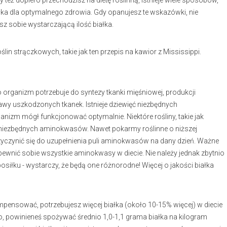
y też dopiero przechodzisz na dietę roślinną, istnieje wiele sposobów,
łka dla optymalnego zdrowia. Gdy opanujesz te wskazówki, nie
z sobie wystarczającą ilość białka.
lin strączkowych, takie jak ten przepis na kawior z Mississippi.
organizm potrzebuje do syntezy tkanki mięśniowej, produkcji
rawy uszkodzonych tkanek. Istnieje dziewięć niezbędnych
nizm mógł funkcjonować optymalnie. Niektóre rośliny, takie jak
u niezbędnych aminokwasów. Nawet pokarmy roślinne o niższej
zynić się do uzupełnienia puli aminokwasów na dany dzień. Ważne
ewnić sobie wszystkie aminokwasy w diecie. Nie należy jednak zbytnio
siłku - wystarczy, że będą one różnorodne! Więcej o jakości białka
ompensować, potrzebujesz więcej białka (około 10-15% więcej) w diecie
o, powinieneś spożywać średnio 1,0-1,1 grama białka na kilogram