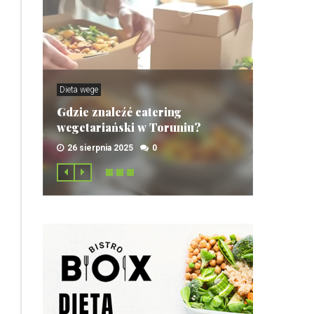
Dieta wege
Gdzie znaleźć catering
wegetariański w Toruniu?
26 sierpnia 2025
0