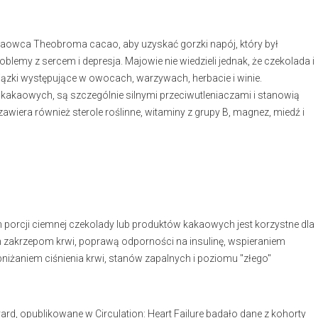
akaowca Theobroma cacao, aby uzyskać gorzki napój, który był
oblemy z sercem i depresja. Majowie nie wiedzieli jednak, że czekolada i
iązki występujące w owocach, warzywach, herbacie i winie.
 kakaowych, są szczególnie silnymi przeciwutleniaczami i stanowią
iera również sterole roślinne, witaminy z grupy B, magnez, miedź i
porcji ciemnej czekolady lub produktów kakaowych jest korzystne dla
m zakrzepom krwi, poprawą odporności na insulinę, wspieraniem
żaniem ciśnienia krwi, stanów zapalnych i poziomu "złego"
rd, opublikowane w Circulation: Heart Failure badało dane z kohorty