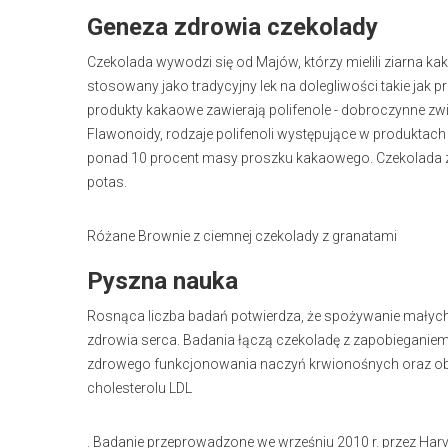
Geneza zdrowia czekolady
Czekolada wywodzi się od Majów, którzy mielili ziarna k
stosowany jako tradycyjny lek na dolegliwości takie jak pr
produkty kakaowe zawierają polifenole - dobroczynne zw
Flawonoidy, rodzaje polifenoli występujące w produktach
ponad 10 procent masy proszku kakaowego. Czekolada zaw
potas.
Różane Brownie z ciemnej czekolady z granatami
Pyszna nauka
Rosnąca liczba badań potwierdza, że spożywanie małych 
zdrowia serca. Badania łączą czekoladę z zapobieganie
zdrowego funkcjonowania naczyń krwionośnych oraz obni
cholesterolu
LDL
. Badanie przeprowadzone we wrześniu 2010 r. przez Harva