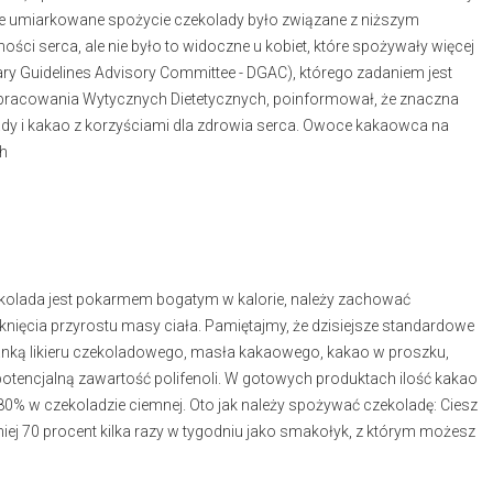
, że umiarkowane spożycie czekolady było związane z niższym
ści serca, ale nie było to widoczne u kobiet, które spożywały więcej
tary Guidelines Advisory Committee - DGAC), którego zadaniem jest
 opracowania Wytycznych Dietetycznych, poinformował, że znaczna
ady i kakao z korzyściami dla zdrowia serca. Owoce kakaowca na
h
ekolada jest pokarmem bogatym w kalorie, należy zachować
knięcia przyrostu masy ciała. Pamiętajmy, że dzisiejsze standardowe
ką likieru czekoladowego, masła kakaowego, kakao w proszku,
otencjalną zawartość polifenoli. W gotowych produktach ilość kakao
0% w czekoladzie ciemnej. Oto jak należy spożywać czekoladę: Ciesz
iej 70 procent kilka razy w tygodniu jako smakołyk, z którym możesz