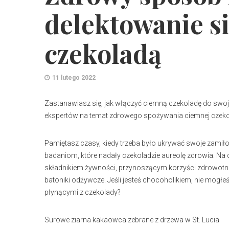
delektowanie s
czekoladą
11 lutego 2022
Zastanawiasz się, jak włączyć ciemną czekoladę do swo
ekspertów na temat zdrowego spożywania ciemnej czeko
Pamiętasz czasy, kiedy trzeba było ukrywać swoje zamił
badaniom, które nadały czekoladzie aureolę zdrowia. Na 
składnikiem żywności, przynoszącym korzyści zdrowotne
batoniki odżywcze. Jeśli jesteś chocoholikiem, nie mogłeś 
płynącymi z czekolady?
Surowe ziarna kakaowca zebrane z drzewa w St. Lucia