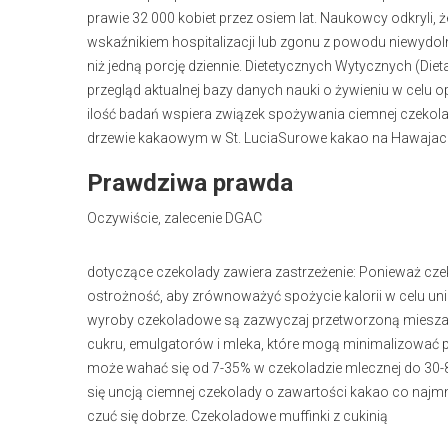
prawie 32 000 kobiet przez osiem lat. Naukowcy odkryli
wskaźnikiem hospitalizacji lub zgonu z powodu niewydolno
niż jedną porcję dziennie. Dietetycznych Wytycznych (Die
przegląd aktualnej bazy danych nauki o żywieniu w celu
ilość badań wspiera związek spożywania ciemnej czekol
drzewie kakaowym w St. LuciaSurowe kakao na Hawajac
Prawdziwa prawda
Oczywiście, zalecenie
DGAC
dotyczące czekolady zawiera zastrzeżenie: Ponieważ cz
ostrożność, aby zrównoważyć spożycie kalorii w celu uni
wyroby czekoladowe są zazwyczaj przetworzoną mieszan
cukru, emulgatorów i mleka, które mogą minimalizować p
może wahać się od 7-35% w czekoladzie mlecznej do 30-8
się uncją ciemnej czekolady o zawartości kakao co najmn
czuć się dobrze. Czekoladowe muffinki z cukinią