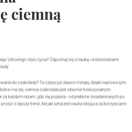
ię ciemną
jego zdrowego stylu życia? Zapoznaj się z nauką i wskazówkami
lady.
owanie do czekolady? Te czasy już dawno minęły, dzięki najnowszym
dobre i na złe, ciemna czekolada jest obecnie funkcjonalnym
 za każdym razem, gdy się pojawia - od płatków śniadaniowych po
prosić o lepszy trend. Ale jak silna jest nauka stojąca za korzyściami