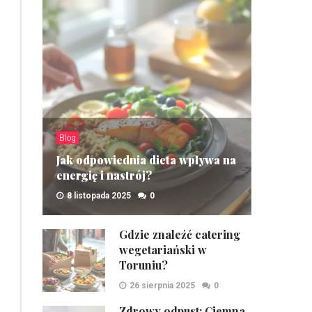
Blog
Jak odpowiednia dieta wpływa na
energię i nastrój?
8 listopada 2025
0
ZOBACZ
Gdzie znaleźć catering
wegetariański w
Toruniu?
26 sierpnia 2025
0
Zdrowy odpust: Ciemna