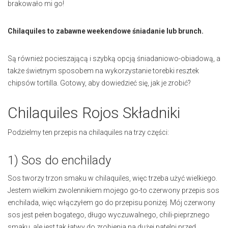
brakowało mi go!
Chilaquiles to zabawne weekendowe śniadanie lub brunch.
Są również pocieszającą i szybką opcją śniadaniowo-obiadową, a
także świetnym sposobem na wykorzystanie torebki resztek
chipsów tortilla. Gotowy, aby dowiedzieć się, jak je zrobić?
Chilaquiles Rojos Składniki
Podzielmy ten przepis na chilaquiles na trzy części:
1) Sos do enchilady
Sos tworzy trzon smaku w chilaquiles, więc trzeba użyć wielkiego.
Jestem wielkim zwolennikiem mojego go-to czerwony przepis sos
enchilada, więc włączyłem go do przepisu poniżej. Mój czerwony
sos jest pełen bogatego, długo wyczuwalnego, chili-pieprznego
smaku, ale jest tak łatwy do zrobienia na dużej patelni przed