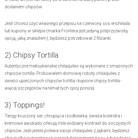
dodaniem chipsów.
Jeśli chcesz użyć własnego przepisu na czerwony sos enchilada
lub kupiony w sklepie (marka Frontera jest jedyną półprzyzwoitą
opcją, jaką znalazłem), będziesz potrzebował 2 filiżanki.
2) Chipsy Tortilla
Autentyczne meksykańskie chilaquiles są wykonane z smażonych
chipsów tortilla. Próbowałem domowej roboty chilaquiles z
świeżo upieczonych chipsów tortilla i kupione chipsy tortilla -
więcej szczegółów na temat tych opcji poniżej.
3) Toppings!
Tangy kruszony ser, chrupiąca rzodkiewka, świeża kolendra i
kremowe awokado oferują mile widziany kontrast do soczystych
chipsów. Jeśli jesteś polewa swoje chilaquiles z jajkami, będziesz