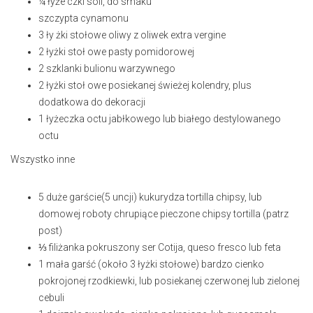
¼ łyże
czki soli, do smaku
szczypta cynamonu
3 ły
żki stołowe oliwy z oliwek extra vergine
2 łyżki stoł
owe pasty pomidorowej
2 szklanki
bulionu warzywnego
2 łyżki stoł
owe posiekanej świeżej kolendry, plus
dodatkowa do dekoracji
1 łyżeczka
octu jabłkowego lub białego destylowanego
octu
Wszystko inne
5
duże garście
(5 uncji
) kukurydza tortilla chipsy, lub
domowej roboty chrupiące pieczone chipsy tortilla (patrz
post)
⅓ filiżanka
pokruszony ser Cotija, queso fresco lub feta
1
mała garść (około
3 łyżki stołowe
) bardzo cienko
pokrojonej rzodkiewki, lub posiekanej czerwonej lub zielonej
cebuli