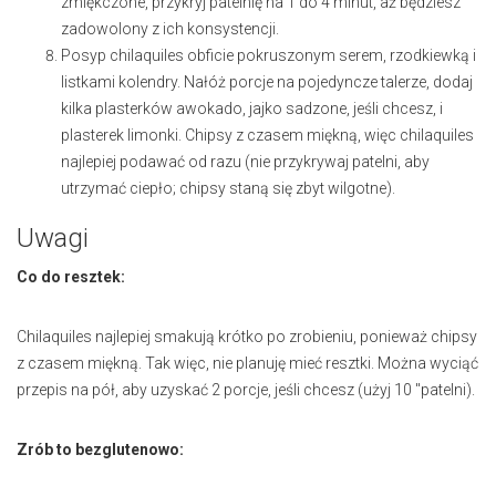
zmiękczone, przykryj patelnię na 1 do 4 minut, aż będziesz
zadowolony z ich konsystencji.
Posyp chilaquiles obficie pokruszonym serem, rzodkiewką i
listkami kolendry. Nałóż porcje na pojedyncze talerze, dodaj
kilka plasterków awokado, jajko sadzone, jeśli chcesz, i
plasterek limonki. Chipsy z czasem miękną, więc chilaquiles
najlepiej podawać od razu (nie przykrywaj patelni, aby
utrzymać ciepło; chipsy staną się zbyt wilgotne).
Uwagi
Co do resztek:
Chilaquiles najlepiej smakują krótko po zrobieniu, ponieważ chipsy
z czasem miękną. Tak więc, nie planuję mieć resztki. Można wyciąć
przepis na pół, aby uzyskać 2 porcje, jeśli chcesz (użyj 10 "patelni).
Zrób to bezglutenowo: