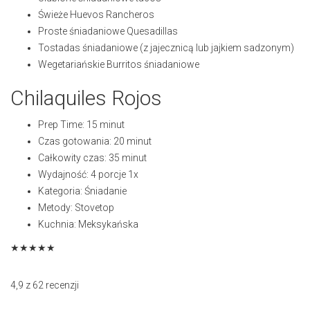
Świeże Huevos Rancheros
Proste śniadaniowe Quesadillas
Tostadas śniadaniowe (z jajecznicą lub jajkiem sadzonym)
Wegetariańskie Burritos śniadaniowe
Chilaquiles Rojos
Prep Time:
15 minut
Czas gotowania:
20 minut
Całkowity czas:
35 minut
Wydajność:
4
porcje
1x
Kategoria:
Śniadanie
Metody:
Stovetop
Kuchnia:
Meksykańska
★
★
★
★
★
4,9
z
62
recenzji