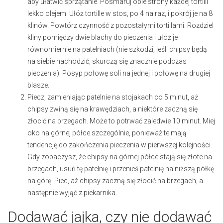
aby ułatwić sprzątanie. Posmaruj obie strony każdej tortilli
lekko olejem. Ułóż tortille w stos, po 4 na raz, i pokrój je na 8
klinów. Powtórz czynność z pozostałymi tortillami. Rozdziel
kliny pomiędzy dwie blachy do pieczenia i ułóż je
równomiernie na patelniach (nie szkodzi, jeśli chipsy będą
na siebie nachodzić; skurczą się znacznie podczas
pieczenia). Posyp połowę soli na jednej i połowę na drugiej
blasze.
Piecz, zamieniając patelnie na stojakach co 5 minut, aż
chipsy zwiną się na krawędziach, a niektóre zaczną się
złocić na brzegach. Może to potrwać zaledwie 10 minut. Miej
oko na górnej półce szczególnie, ponieważ te mają
tendencję do zakończenia pieczenia w pierwszej kolejności.
Gdy zobaczysz, że chipsy na górnej półce stają się złote na
brzegach, usuń tę patelnię i przenieś patelnię na niższą półkę
na górę. Piec, aż chipsy zaczną się złocić na brzegach, a
następnie wyjąć z piekarnika.
Dodawać jajka, czy nie dodawać