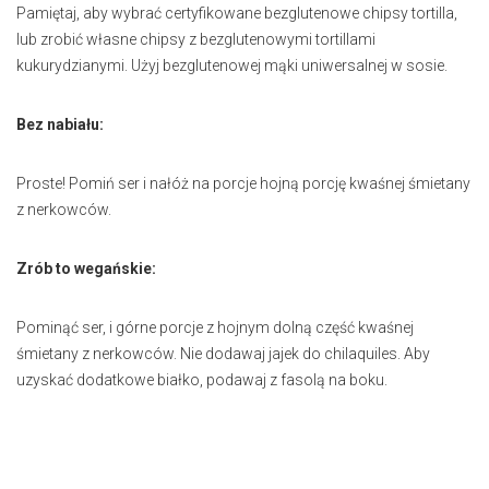
Pamiętaj, aby wybrać certyfikowane bezglutenowe chipsy tortilla,
lub zrobić własne chipsy z bezglutenowymi tortillami
kukurydzianymi. Użyj bezglutenowej mąki uniwersalnej w sosie.
Bez nabiału:
Proste! Pomiń ser i nałóż na porcje hojną porcję kwaśnej śmietany
z nerkowców.
Zrób to wegańskie:
Pominąć ser, i górne porcje z hojnym dolną część kwaśnej
śmietany z nerkowców. Nie dodawaj jajek do chilaquiles. Aby
uzyskać dodatkowe białko, podawaj z fasolą na boku.