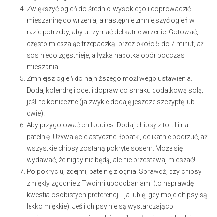
Zwiększyć ogień do średnio-wysokiego i doprowadzić
mieszaninę do wrzenia, a następnie zmniejszyć ogień w
razie potrzeby, aby utrzymać delikatne wrzenie. Gotować,
często mieszając trzepaczką, przez około 5 do 7 minut, aż
sos nieco zgęstnieje, a łyżka napotka opór podczas
mieszania.
Zmniejsz ogień do najniższego możliwego ustawienia.
Dodaj kolendrę i ocet i dopraw do smaku dodatkową solą,
jeśli to konieczne (ja zwykle dodaję jeszcze szczyptę lub
dwie).
Aby przygotować chilaquiles: Dodaj chipsy z tortilli na
patelnię. Używając elastycznej łopatki, delikatnie podrzuć, aż
wszystkie chipsy zostaną pokryte sosem. Może się
wydawać, że nigdy nie będą, ale nie przestawaj mieszać!
Po pokryciu, zdejmij patelnię z ognia. Sprawdź, czy chipsy
zmiękły zgodnie z Twoimi upodobaniami (to naprawdę
kwestia osobistych preferencji - ja lubię, gdy moje chipsy są
lekko miękkie). Jeśli chipsy nie są wystarczająco