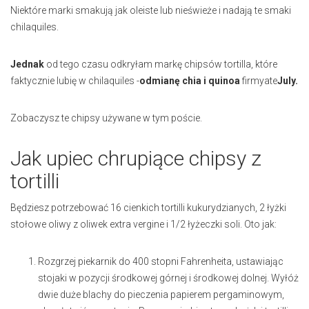
Niektóre marki smakują jak oleiste lub nieświeże i nadają te smaki
chilaquiles.
Jednak
od tego czasu odkryłam markę chipsów tortilla, które
faktycznie lubię w chilaquiles -
odmianę chia i quinoa
firmyate
July.
Zobaczysz te chipsy używane w tym poście.
Jak upiec chrupiące chipsy z
tortilli
Będziesz potrzebować 16 cienkich tortilli kukurydzianych, 2 łyżki
stołowe oliwy z oliwek extra vergine i 1/2 łyżeczki soli. Oto jak:
Rozgrzej piekarnik do 400 stopni Fahrenheita, ustawiając
stojaki w pozycji środkowej górnej i środkowej dolnej. Wyłóż
dwie duże blachy do pieczenia papierem pergaminowym,