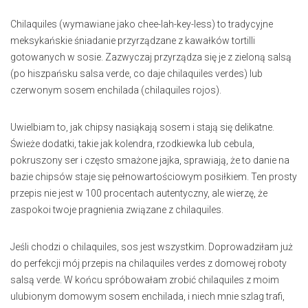
Chilaquiles (wymawiane jako chee-lah-key-less) to tradycyjne
meksykańskie śniadanie przyrządzane z kawałków tortilli
gotowanych w sosie. Zazwyczaj przyrządza się je z zieloną salsą
(po hiszpańsku salsa verde, co daje chilaquiles verdes) lub
czerwonym sosem enchilada (chilaquiles rojos).
Uwielbiam to, jak chipsy nasiąkają sosem i stają się delikatne.
Świeże dodatki, takie jak kolendra, rzodkiewka lub cebula,
pokruszony ser i często smażone jajka, sprawiają, że to danie na
bazie chipsów staje się pełnowartościowym posiłkiem. Ten prosty
przepis nie jest w 100 procentach autentyczny, ale wierzę, że
zaspokoi twoje pragnienia związane z chilaquiles.
Jeśli chodzi o chilaquiles, sos jest wszystkim. Doprowadziłam już
do perfekcji mój przepis na chilaquiles verdes z domowej roboty
salsą verde. W końcu spróbowałam zrobić chilaquiles z moim
ulubionym domowym sosem enchilada, i niech mnie szlag trafi,