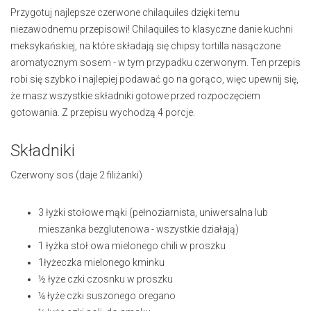
Przygotuj najlepsze czerwone chilaquiles dzięki temu
niezawodnemu przepisowi! Chilaquiles to klasyczne danie kuchni
meksykańskiej, na które składają się chipsy tortilla nasączone
aromatycznym sosem - w tym przypadku czerwonym. Ten przepis
robi się szybko i najlepiej podawać go na gorąco, więc upewnij się,
że masz wszystkie składniki gotowe przed rozpoczęciem
gotowania. Z przepisu wychodzą 4 porcje.
Składniki
Czerwony sos (daje 2 filiżanki)
3 łyżki stołowe
mąki (pełnoziarnista, uniwersalna lub
mieszanka bezglutenowa - wszystkie działają)
1 łyżka stoł
owa mielonego chili w proszku
1
łyżeczka
mielonego kminku
½ łyże
czki czosnku w proszku
¼ łyże
czki suszonego oregano