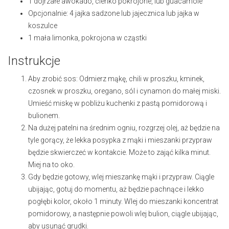
1
dojrzałe awokado, cienko pokrojone, lub guacamole
Opcjonalnie: 4 jajka sadzone lub jajecznica lub jajka w
koszulce
1
mała limonka, pokrojona w cząstki
Instrukcje
Aby zrobić sos: Odmierz mąkę, chili w proszku, kminek,
czosnek w proszku, oregano, sól i cynamon do małej miski.
Umieść miskę w pobliżu kuchenki z pastą pomidorową i
bulionem.
Na dużej patelni na średnim ogniu, rozgrzej olej, aż będzie na
tyle gorący, że lekka posypka z mąki i mieszanki przypraw
będzie skwierczeć w kontakcie. Może to zająć kilka minut.
Miej na to oko.
Gdy będzie gotowy, wlej mieszankę mąki i przypraw. Ciągle
ubijając, gotuj do momentu, aż będzie pachnące i lekko
pogłębi kolor, około 1 minuty. Wlej do mieszanki koncentrat
pomidorowy, a następnie powoli wlej bulion, ciągle ubijając,
aby usunąć grudki.