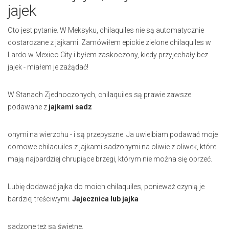
jajek
Oto jest pytanie. W Meksyku, chilaquiles nie są automatycznie
dostarczane z jajkami. Zamówiłem epickie zielone chilaquiles w
Lardo w Mexico City i byłem zaskoczony, kiedy przyjechały bez
jajek - miałem je zażądać!
W Stanach Zjednoczonych, chilaquiles są prawie zawsze
podawane z
jajkami sadz
onymi na wierzchu - i są przepyszne. Ja uwielbiam podawać moje
domowe chilaquiles z jajkami sadzonymi na oliwie z oliwek, które
mają najbardziej chrupiące brzegi, którym nie można się oprzeć.
Lubię dodawać jajka do moich chilaquiles, ponieważ czynią je
bardziej treściwymi.
Jajecznica lub jajka
sadzone też są świetne.