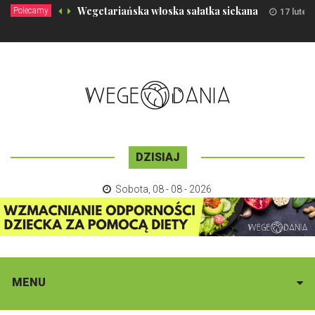
Wegetariańska włoska sałatka siekana
Polecamy
17 luteg
DZISIAJ
Sobota
,
08 - 08 - 2026
MENU