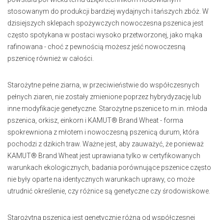
stosowanym do produkcji bardziej wydajnych i tańszych zbóż. W
dzisiejszych sklepach spożywczych nowoczesna pszenica jest
często spotykana w postaci wysoko przetworzonej, jako mąka
rafinowana - choć z pewnością możesz jeść nowoczesną
pszenicę również w całości.
Starożytne pełne ziarna, w przeciwieństwie do współczesnych
pełnych ziaren, nie zostały zmienione poprzez hybrydyzację lub
inne modyfikacje genetyczne. Starożytne pszenice to m.in. młoda
pszenica, orkisz, einkorn i KAMUT® Brand Wheat - forma
spokrewniona z młotem i nowoczesną pszenicą durum, która
pochodzi z dzikich traw. Ważne jest, aby zauważyć, że ponieważ
KAMUT® Brand Wheat jest uprawiana tylko w certyfikowanych
warunkach ekologicznych, badania porównujące pszenice często
nie były oparte na identycznych warunkach uprawy, co może
utrudnić określenie, czy różnice są genetyczne czy środowiskowe.
Starożytna pszenica jest genetycznie różna od współczesnej