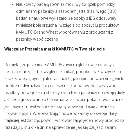
Naukowcy badają również możliwy związek pomiędzy
odmianami pszenicy a zespołem jelita drażliwego (IBS);
badanie naukowe wykazało, że osoby z IBS odczuwały
mniejsze bóle brzucha i wzdęcia po spożyciu produktów
KAMUT® Brand Wheat w porównaniu z produktami z
pszenicy współczesnej.
Włączając
Pszenica marki KAMUT® w Twojej diecie
Pamiętaj, że pszenica KAMUT® zawiera gluten, więc osoby z
celiakią muszą jej bezwzględnie unikać, podobnie jak wszystkich
zbóż zawierających gluten. Jednakże, jak opisano wcześniej, wiele
osób z nadwrażliwością na pszenicę odnotowało pozytywne
rezultaty po włączeniu starożytnych form pszenicy do swojej diety.
Jeśli zdiagnozowano u Ciebie nadwrażliwość pokarmową, ważne
jest, abyś omówił wszelkie zmiany w swojej diecie z lekarzem
prowadzącym. Wprowadzając nowe pokarmy do swojej diety,
najlepiej jest zacząć powoli, wprowadzając jeden nowy produkt na
raz i dając mu kilka dni na sprawdzenie, jak się czujesz, zanim