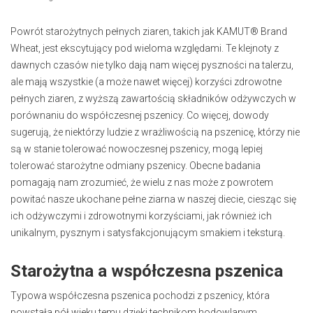
Powrót starożytnych pełnych ziaren, takich jak KAMUT® Brand
Wheat, jest ekscytujący pod wieloma względami. Te klejnoty z
dawnych czasów nie tylko dają nam więcej pyszności na talerzu,
ale mają wszystkie (a może nawet więcej) korzyści zdrowotne
pełnych ziaren, z wyższą zawartością składników odżywczych w
porównaniu do współczesnej pszenicy. Co więcej, dowody
sugerują, że niektórzy ludzie z wrażliwością na pszenicę, którzy nie
są w stanie tolerować nowoczesnej pszenicy, mogą lepiej
tolerować starożytne odmiany pszenicy. Obecne badania
pomagają nam zrozumieć, że wielu z nas może z powrotem
powitać nasze ukochane pełne ziarna w naszej diecie, ciesząc się
ich odżywczymi i zdrowotnymi korzyściami, jak również ich
unikalnym, pysznym i satysfakcjonującym smakiem i teksturą.
Starożytna a współczesna pszenica
Typowa współczesna pszenica pochodzi z pszenicy, która
powstała pół wieku temu dzięki technikom hodowlanym