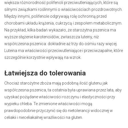
większa różnorodność polifenoli przeciwutleniających, które są
silnymi związkami roślinnymi o właściwościach prozdrowotnych.
Między innymi, polifenole odgrywają rolę ochronną przed
chorobami układu krążenia, cukrzycą i zespołem metabolicznym.
Na przykład, kilka badań wykazało, że starożytna pszenica ma
wyższe stężenie karotenoidów, zwłaszcza luteiny, niż
współczesna pszenica: dokładnie aż trzy do ośmiu razy więcej.
Luteina ma właściwości przeciwutleniające i przeciwzapalne, które
szczególnie korzystnie wpływają na wzrok.
Łatwiejsza do tolerowania
Chociaż starożytne zboża mają podobną ilość glutenu jak
współczesna pszenica, ta ostatnia była uprawiana przez lata, aby
uzyskać pożądane właściwości rozczynu i elastyczności przy
wypieku chleba. Te zmienione właściwości mogą
prawdopodobnie przyczynić się do nietolerancji widocznej w
celiakii i nieceliakalnej wrażliwości na gluten.