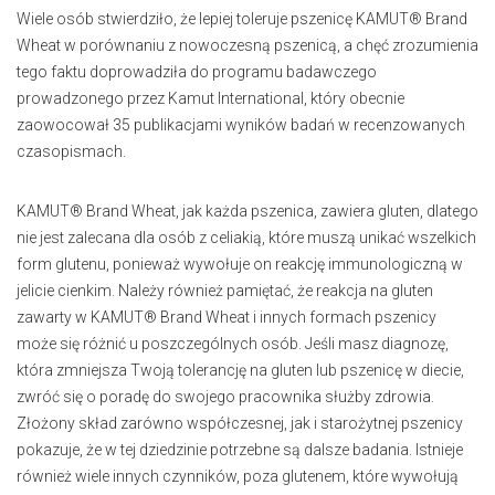
Wiele osób stwierdziło, że lepiej toleruje pszenicę KAMUT® Brand
Wheat w porównaniu z nowoczesną pszenicą, a chęć zrozumienia
tego faktu doprowadziła do programu badawczego
prowadzonego przez Kamut International, który obecnie
zaowocował 35 publikacjami wyników badań w recenzowanych
czasopismach.
KAMUT® Brand Wheat, jak każda pszenica, zawiera gluten, dlatego
nie jest zalecana dla osób z celiakią, które muszą unikać wszelkich
form glutenu, ponieważ wywołuje on reakcję immunologiczną w
jelicie cienkim. Należy również pamiętać, że reakcja na gluten
zawarty w KAMUT® Brand Wheat i innych formach pszenicy
może się różnić u poszczególnych osób. Jeśli masz diagnozę,
która zmniejsza Twoją tolerancję na gluten lub pszenicę w diecie,
zwróć się o poradę do swojego pracownika służby zdrowia.
Złożony skład zarówno współczesnej, jak i starożytnej pszenicy
pokazuje, że w tej dziedzinie potrzebne są dalsze badania. Istnieje
również wiele innych czynników, poza glutenem, które wywołują