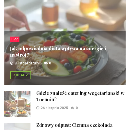
Blog
Jak odpowiednia dieta wpływa na energię i
nastrój?
8 listopada 2025
0
ZOBACZ
Gdzie znaleźć catering wegetariański w
Toruniu?
26 sierpnia 2025
0
Zdrowy odpust: Ciemna czekolada