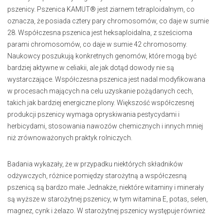
pszenicy. Pszenica KAMUT® jest ziarnem tetraploidalnym, co
oznacza, że posiada cztery pary chromosomów, co daje w sumie
28. Współczesna pszenica jest heksaploidalna, z sześcioma
parami chromosomów, co daje w sumie 42 chromosomy.
Naukowcy poszukują konkretnych genomów, które mogą być
bardziej aktywne w celiakii, ale jak dotąd dowody nie są
wystarczające. Współczesna pszenica jest nadal modyfikowana
w procesach mających na celu uzyskanie pożądanych cech,
takich jak bardziej energiczne plony. Większość współczesnej
produkcji pszenicy wymaga opryskiwania pestycydami i
herbicydami, stosowania nawozów chemicznych i innych mniej
niż zrównoważonych praktyk rolniczych.
Badania wykazały, że w przypadku niektórych składników
odżywczych, różnice pomiędzy starożytną a współczesną
pszenicą są bardzo małe. Jednakże, niektóre witaminy i minerały
są wyższe w starożytnej pszenicy, w tym witamina E, potas, selen,
magnez, cynk i żelazo. W starożytnej pszenicy występuje również