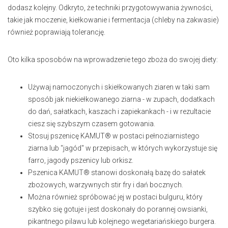
dodasz kolejny. Odkryto, że techniki przygotowywania żywności,
takie jak moczenie, kiełkowanie i fermentacja (chleby na zakwasie)
również poprawiają tolerancję.
Oto kilka sposobów na wprowadzenie tego zboża do swojej diety:
Używaj namoczonych i skiełkowanych ziaren w taki sam
sposób jak niekiełkowanego ziarna - w zupach, dodatkach
do dań, sałatkach, kaszach i zapiekankach - i w rezultacie
ciesz się szybszym czasem gotowania.
Stosuj pszenicę KAMUT® w postaci pełnoziarnistego
ziarna lub "jagód" w przepisach, w których wykorzystuje się
farro, jagody pszenicy lub orkisz.
Pszenica KAMUT® stanowi doskonałą bazę do sałatek
zbożowych, warzywnych stir fry i dań bocznych.
Można również spróbować jej w postaci bulguru, który
szybko się gotuje i jest doskonały do porannej owsianki,
pikantnego pilawu lub kolejnego wegetariańskiego burgera.