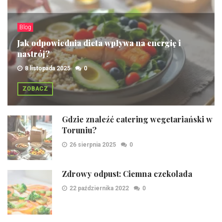
Blog
Jak odpowiednia dieta wpływa na energię i
nastrój?
8 listopada 2025
0
ZOBACZ
Gdzie znaleźć catering wegetariański w
Toruniu?
26 sierpnia 2025
0
Zdrowy odpust: Ciemna czekolada
22 października 2022
0