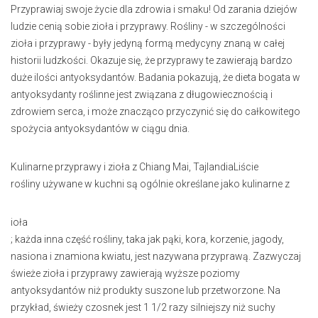
Przyprawiaj swoje życie dla zdrowia i smaku! Od zarania dziejów
ludzie cenią sobie zioła i przyprawy. Rośliny - w szczególności
zioła i przyprawy - były jedyną formą medycyny znaną w całej
historii ludzkości. Okazuje się, że przyprawy te zawierają bardzo
duże ilości antyoksydantów. Badania pokazują, że dieta bogata w
antyoksydanty roślinne jest związana z długowiecznością i
zdrowiem serca, i może znacząco przyczynić się do całkowitego
spożycia antyoksydantów w ciągu dnia.
Kulinarne przyprawy i zioła z Chiang Mai, TajlandiaLiście
rośliny używane w kuchni są ogólnie określane jako kulinarne z
ioła
; każda inna część rośliny, taka jak pąki, kora, korzenie, jagody,
nasiona i znamiona kwiatu, jest nazywana przyprawą. Zazwyczaj
świeże zioła i przyprawy zawierają wyższe poziomy
antyoksydantów niż produkty suszone lub przetworzone. Na
przykład, świeży czosnek jest 1 1/2 razy silniejszy niż suchy