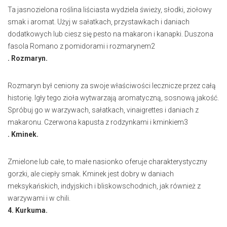
Ta jasnozielona roślina liściasta wydziela świeży, słodki, ziołowy
smak i aromat. Użyj w sałatkach, przystawkach i daniach
dodatkowych lub ciesz się pesto na makaron i kanapki. Duszona
fasola Romano z pomidorami i rozmarynem2
. Rozmaryn.
Rozmaryn był ceniony za swoje właściwości lecznicze przez całą
historię. Igły tego zioła wytwarzają aromatyczną, sosnową jakość.
Spróbuj go w warzywach, sałatkach, vinaigrettes i daniach z
makaronu. Czerwona kapusta z rodzynkami i kminkiem3
. Kminek.
Zmielone lub całe, to małe nasionko oferuje charakterystyczny
gorzki, ale ciepły smak. Kminek jest dobry w daniach
meksykańskich, indyjskich i bliskowschodnich, jak również z
warzywami i w chili.
4. Kurkuma.