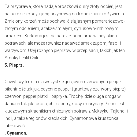
Ta przyprawa, która nadaje proszkowi curry złoty odcień, jest
najbardziej ekscytującą przyprawą na froncie nauki o żywieniu.
Zmielony korzeń może pochwalić się jasnym pomarańczowo-
złotym odcieniem, a także śmiałym, cytrusowo-imbirowym
smakiem. Kurkuma jest najbardziej popularna w indyjskich
potrawach, ale może również nadawać smak zupom, fasoli i
warzywom. Użyj różnych pieprzów w przepisach, takich jak ten
Smoky Lentil Chili.
5. Pieprz.
Chwytliwy termin dla wszystkie gorących czerwonych pepper
pikantność tak jak, cayenne pepper (gruntowy czerwony pieprz),
czerwoni pepper płatki, i papryka. Trochę idzie długa droga w
daniach tak jak fasola, chilis, curry, sosy i marynaty. Pieprz jest
kluczowym składnikiem etnicznych potraw z Meksyku, Tajlandii i
Indii, a także regionów kreolskich. Cynamonowa kruszonka
jabłkowa6
. Cynamon.