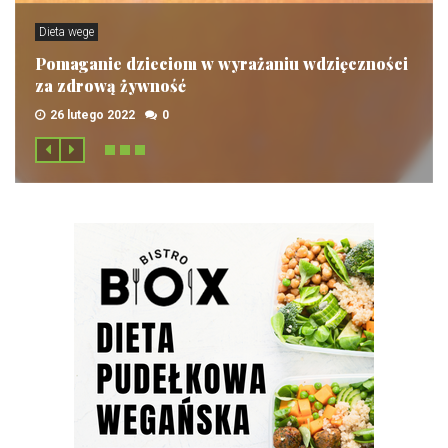
Dieta wege
Pomaganie dzieciom w wyrażaniu wdzięczności
za zdrową żywność
26 lutego 2022
0