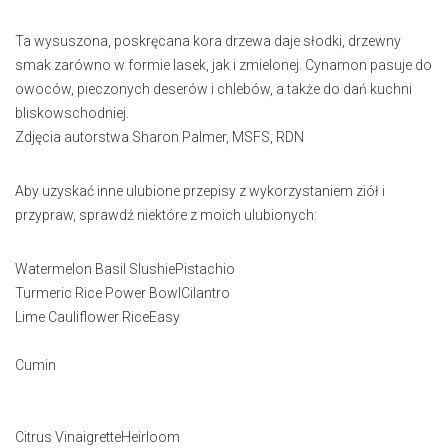
Ta wysuszona, poskręcana kora drzewa daje słodki, drzewny
smak zarówno w formie lasek, jak i zmielonej. Cynamon pasuje do
owoców, pieczonych deserów i chlebów, a także do dań kuchni
bliskowschodniej.
Zdjęcia autorstwa Sharon Palmer, MSFS, RDN
Aby uzyskać inne ulubione przepisy z wykorzystaniem ziół i
przypraw, sprawdź niektóre z moich ulubionych:
Watermelon Basil SlushiePistachio
Turmeric Rice Power BowlCilantro
Lime Cauliflower RiceEasy
Cumin
Citrus VinaigretteHeirloom