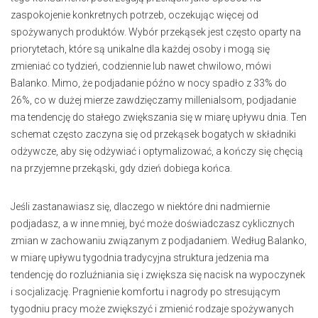
zaspokojenie konkretnych potrzeb, oczekując więcej od
spożywanych produktów. Wybór przekąsek jest często oparty na
priorytetach, które są unikalne dla każdej osoby i mogą się
zmieniać co tydzień, codziennie lub nawet chwilowo, mówi
Balanko. Mimo, że podjadanie późno w nocy spadło z 33% do
26%, co w dużej mierze zawdzięczamy millenialsom, podjadanie
ma tendencję do stałego zwiększania się w miarę upływu dnia. Ten
schemat często zaczyna się od przekąsek bogatych w składniki
odżywcze, aby się odżywiać i optymalizować, a kończy się chęcią
na przyjemne przekąski, gdy dzień dobiega końca.
Jeśli zastanawiasz się, dlaczego w niektóre dni nadmiernie
podjadasz, a w inne mniej, być może doświadczasz cyklicznych
zmian w zachowaniu związanym z podjadaniem. Według Balanko,
w miarę upływu tygodnia tradycyjna struktura jedzenia ma
tendencję do rozluźniania się i zwiększa się nacisk na wypoczynek
i socjalizację. Pragnienie komfortu i nagrody po stresującym
tygodniu pracy może zwiększyć i zmienić rodzaje spożywanych