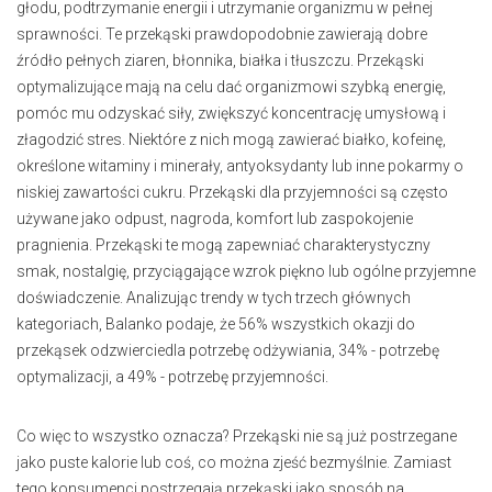
głodu, podtrzymanie energii i utrzymanie organizmu w pełnej
sprawności. Te przekąski prawdopodobnie zawierają dobre
źródło pełnych ziaren, błonnika, białka i tłuszczu. Przekąski
optymalizujące mają na celu dać organizmowi szybką energię,
pomóc mu odzyskać siły, zwiększyć koncentrację umysłową i
złagodzić stres. Niektóre z nich mogą zawierać białko, kofeinę,
określone witaminy i minerały, antyoksydanty lub inne pokarmy o
niskiej zawartości cukru. Przekąski dla przyjemności są często
używane jako odpust, nagroda, komfort lub zaspokojenie
pragnienia. Przekąski te mogą zapewniać charakterystyczny
smak, nostalgię, przyciągające wzrok piękno lub ogólne przyjemne
doświadczenie. Analizując trendy w tych trzech głównych
kategoriach, Balanko podaje, że 56% wszystkich okazji do
przekąsek odzwierciedla potrzebę odżywiania, 34% - potrzebę
optymalizacji, a 49% - potrzebę przyjemności.
Co więc to wszystko oznacza? Przekąski nie są już postrzegane
jako puste kalorie lub coś, co można zjeść bezmyślnie. Zamiast
tego konsumenci postrzegają przekąski jako sposób na