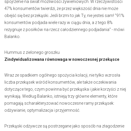
spojrzenie na świat możliwości żywieniowych. W rzeczywistości
47% konsumentów twierdzi, że przez większość dnia nie może
obejść się bez przekąski. Jeśli brzmi to jak Ty, nie jesteś sam! "91%
konsumentów podjada wiele razy w ciągu dnia, a z tego 8%
rezygnuje z posiłków na rzecz całodziennego podjadania" - mówi
Balanko.
Hummus z zielonego groszku
Zindywidualizowana równowaga w nowoczesnej przekąsce
Wraz ze spadkiem ogólnego spożycia kolacji, nie tylko wzrosła
liczba przekąsek wśród konsumentów, ale także oczekiwania
dotyczące tego, czym powinna być przekąska i jakie korzyści z niej
wynikają. Według Balanko, istnieją trzy główne elementy, które
pomagają scharakteryzować nowoczesne ramy przekąsek:
odżywianie, optymalizacja i przyjemność.
Przekąski odżywcze są postrzegane jako sposób na złagodzenie