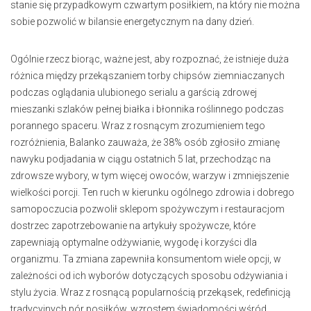
stanie się przypadkowym czwartym posiłkiem, na który nie można
sobie pozwolić w bilansie energetycznym na dany dzień.
Ogólnie rzecz biorąc, ważne jest, aby rozpoznać, że istnieje duża
różnica między przekąszaniem torby chipsów ziemniaczanych
podczas oglądania ulubionego serialu a garścią zdrowej
mieszanki szlaków pełnej białka i błonnika roślinnego podczas
porannego spaceru. Wraz z rosnącym zrozumieniem tego
rozróżnienia, Balanko zauważa, że 38% osób zgłosiło zmianę
nawyku podjadania w ciągu ostatnich 5 lat, przechodząc na
zdrowsze wybory, w tym więcej owoców, warzyw i zmniejszenie
wielkości porcji. Ten ruch w kierunku ogólnego zdrowia i dobrego
samopoczucia pozwolił sklepom spożywczym i restauracjom
dostrzec zapotrzebowanie na artykuły spożywcze, które
zapewniają optymalne odżywianie, wygodę i korzyści dla
organizmu. Ta zmiana zapewniła konsumentom wiele opcji, w
zależności od ich wyborów dotyczących sposobu odżywiania i
stylu życia. Wraz z rosnącą popularnością przekąsek, redefinicją
tradycyjnych pór posiłków, wzrostem świadomości wśród