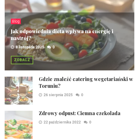
Blog
Jak odpowiednia dieta wpływa na energię i
nastrój?
8 listopada 2025
0
ZOBACZ
Gdzie znaleźć catering wegetariański w
Toruniu?
26 sierpnia 2025
0
Zdrowy odpust: Ciemna czekolada
22 października 2022
0