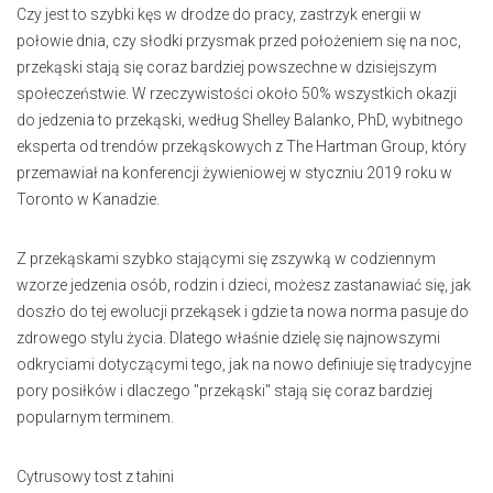
Czy jest to szybki kęs w drodze do pracy, zastrzyk energii w
połowie dnia, czy słodki przysmak przed położeniem się na noc,
przekąski stają się coraz bardziej powszechne w dzisiejszym
społeczeństwie. W rzeczywistości około 50% wszystkich okazji
do jedzenia to przekąski, według Shelley Balanko, PhD, wybitnego
eksperta od trendów przekąskowych z The Hartman Group, który
przemawiał na konferencji żywieniowej w styczniu 2019 roku w
Toronto w Kanadzie.
Z przekąskami szybko stającymi się zszywką w codziennym
wzorze jedzenia osób, rodzin i dzieci, możesz zastanawiać się, jak
doszło do tej ewolucji przekąsek i gdzie ta nowa norma pasuje do
zdrowego stylu życia. Dlatego właśnie dzielę się najnowszymi
odkryciami dotyczącymi tego, jak na nowo definiuje się tradycyjne
pory posiłków i dlaczego "przekąski" stają się coraz bardziej
popularnym terminem.
Cytrusowy tost z tahini