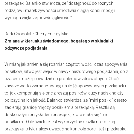
przekąsek. Balanko stwierdza, że "dostępność do różnych
rodzajów i marek żywności umożliwia ciągłą konsumpcję i
wymaga większej powściągliwości".
Dark Chocolate Cherry Energy Mix
Zmiana w kierunku świadomego, bogatego w składniki
odżywcze podjadania
W miarę jak zmienia się rozmiar, częstotliwość i czas spożywania
posiłków, łatwo jest wejść w nawyk niezdrowego podjadania, co z
czasem może prowadzić do problemów zdrowotnych. Choć
zawsze warto zwracać uwagę na ilość spożywanych przekąsek i
to, jak komponują się one z resztą posiłków, duży nacisk należy
położyć na ich jakość. Balanko stwierdza, że "mini posiłki" często
zacierają granicę między posiłkiem a przekąską. Resztki są
doskonałym przykładem przekąski, która stała się "mini
posiłkiem". O ile świetnie jest wykorzystać resztki na kolejną
przekąskę, o tyle należy uważać na kontrolę porcji, jeśli przekąska